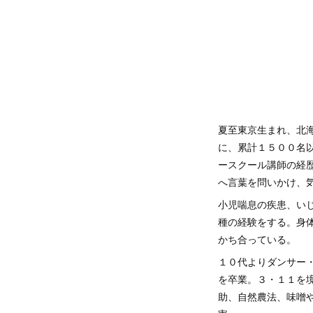
夏至東京生まれ、北
に、累計１５００名
ースクール講師の経
へ言葉を問いかけ、
小児喘息の疾患、い
種の経験をする。身
かち合っている。
１０代よりダンサー
を卒業。３・１１を
助、自然農法、味噌