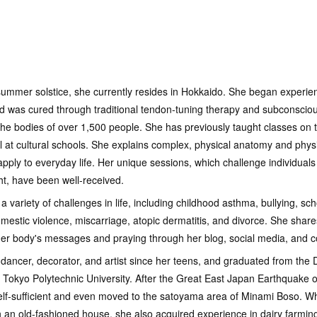
summer solstice, she currently resides in Hokkaido. She began experien
d was cured through traditional tendon-tuning therapy and subconscious
he bodies of over 1,500 people. She has previously taught classes on 
l at cultural schools. She explains complex, physical anatomy and physi
ply to everyday life. Her unique sessions, which challenge individuals t
ght, have been well-received.
variety of challenges in life, including childhood asthma, bullying, sch
mestic violence, miscarriage, atopic dermatitis, and divorce. She share
 her body's messages and praying through her blog, social media, and c
dancer, decorator, and artist since her teens, and graduated from the
 Tokyo Polytechnic University. After the Great East Japan Earthquake 
f-sufficient and even moved to the satoyama area of ​​Minami Boso. Wh
 in an old-fashioned house, she also acquired experience in dairy farmin