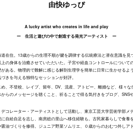
由快ゆっぴ
A lucky artist who creates in life and play
ー 生活と遊びの中で創造する発光アーティスト ー
海道在住。13歳からの生理不順が腱を調律する伝統療法と潜在意識を見
以上の身体を治癒させていただいた。子宮や経血コントロールについて
歴がある。物理的で難解に感じる解剖生理学を簡単に日常に生かせるよ
気づきを与える独特なセッションが好評。
じめ、不登校、レイプ、留年、DV、流産、アトピー、離婚など、様々な
体からのメッセージを聴くこと、祈ることで得る気付きをブログ、SNS
・デコレーター・アーティストとして活動し、東京工芸大学芸術学部メ
境に自給自足を志し、南房総の里山へ移住経験も。古民家暮らしで食養
や醤油づくりを修得。ジュニア野菜ソムリエ、０歳からのおむつ外しア