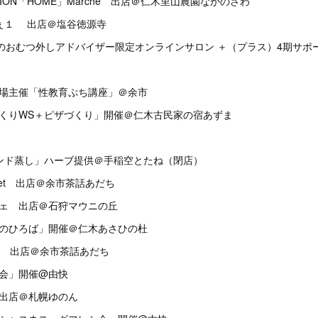
ISION「HOME」Marche 出店＠仁木里山農園なかのさわ
るしぇ１ 出店＠塩谷徳源寺
らのおむつ外しアドバイザー限定オンラインサロン ＋（プラス）4期サポ
劇場主催「性教育ぷち講座」＠余市
づくりWS＋ピザづくり」開催＠仁木古民家の宿あずま
レンド蒸し」ハーブ提供＠手稲空とたね（閉店）
rket 出店＠余市茶話あだち
シェ 出店＠石狩マウニの丘
想のひろば」開催＠仁木あさひの杜
ket 出店＠余市茶話あだち
の会」開催@由快
 出店＠札幌ゆのん