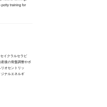
otty training for
オセイクラルセラピ
前産後の骨盤調整やボ
ヘリオセントリッ
リジナルエネルギ