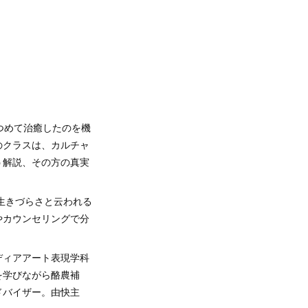
つめて治癒したのを機
のクラスは、カルチャ
う解説、その方の真実
生きづらさと云われる
やカウンセリングで分
ディアアート表現学科
を学びながら酪農補
ドバイザー。由快主