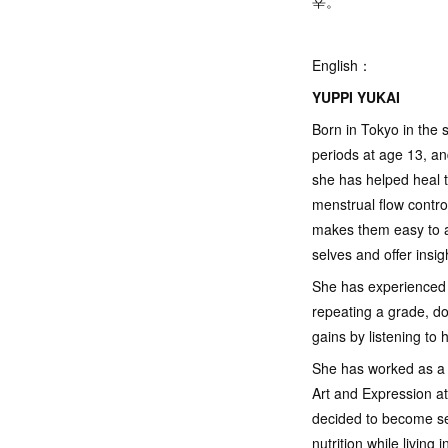
宰。
English：
YUPPI YUKAI
Born in Tokyo in the 
periods at age 13, an
she has helped heal t
menstrual flow contro
makes them easy to ap
selves and offer insi
She has experienced a 
repeating a grade, do
gains by listening to
She has worked as a 
Art and Expression at
decided to become sel
nutrition while living