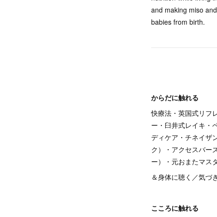
and making miso and s
babies from birth.
からだに触れる
快療法・英国式リフ
ー・臼井式レイキ・
ディケア・チネイザ
ク）・アクセスバーズ
ー）・元おまたマス
＆身体に聴く／気づ
こころに触れる