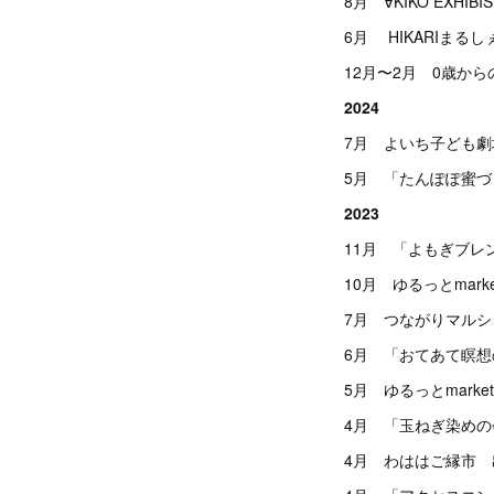
8月 ∀KIKO
EXHIB
6月 HIKARIま
12月〜2月 0歳か
2024
7月 よいち子ども
5月 「たんぽぽ蜜
2023
11月 「よもぎブ
10月 ゆるっとma
7月 つながりマル
6月 「おてあて瞑
5月 ゆるっとmar
4月 「玉ねぎ染め
4月 わははご縁市