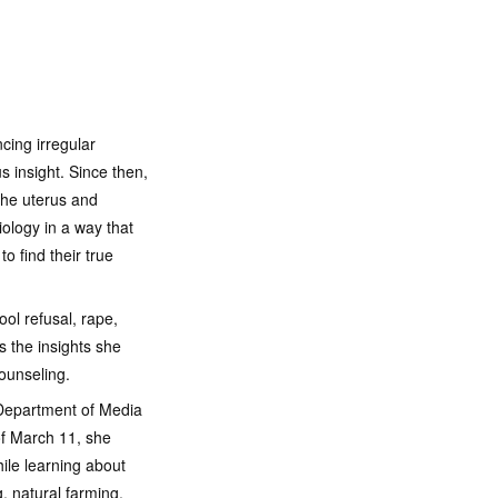
cing irregular
 insight. Since then,
the uterus and
ology in a way that
o find their true
ool refusal, rape,
s the insights she
ounseling.
 Department of Media
of March 11, she
ile learning about
g, natural farming,