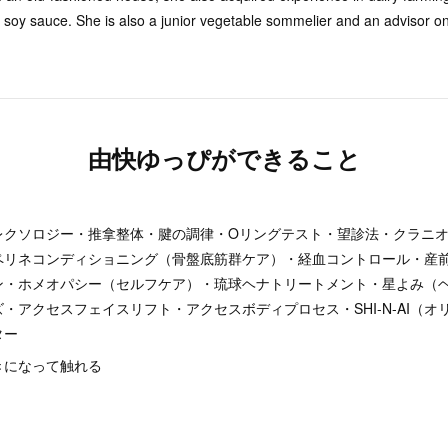
oy sauce. She is also a junior vegetable sommelier and an advisor on p
由快ゆっぴができること
レクソロジー・推拿整体・腱の調律・Oリングテスト・望診法・クラニ
ペリネコンディショニング（骨盤底筋群ケア）・経血コントロール・産
ン・ホメオパシー（セルフケア）・琉球ヘナトリートメント・星よみ（
・アクセスフェイスリフト・アクセスボディプロセス・SHI-N-AI（オ
ター
きになって触れる