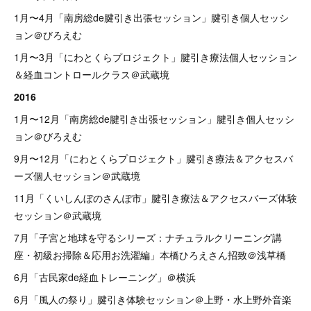
1月〜4月「南房総de腱引き出張セッション」腱引き個人セッシ
ョン＠びろえむ
1月〜3月「にわとくらプロジェクト」腱引き療法個人セッション
＆経血コントロールクラス＠武蔵境
2016
1月〜12月「南房総de腱引き出張セッション」腱引き個人セッシ
ョン＠びろえむ
9月〜12月「にわとくらプロジェクト」腱引き療法＆アクセスバ
ーズ個人セッション＠武蔵境
11月「くいしんぼのさんぽ市」腱引き療法＆アクセスバーズ体験
セッション＠武蔵境
7月「子宮と地球を守るシリーズ：ナチュラルクリーニング講
座・初級お掃除＆応用お洗濯編」本橋ひろえさん招致＠浅草橋
6月「古民家de経血トレーニング」＠横浜
6月「風人の祭り」腱引き体験セッション＠上野・水上野外音楽