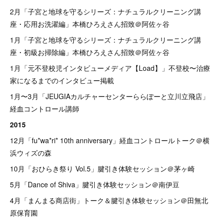
2月「子宮と地球を守るシリーズ：ナチュラルクリーニング講
座・応用お洗濯編」本橋ひろえさん招致＠阿佐ヶ谷
1月「子宮と地球を守るシリーズ：ナチュラルクリーニング講
座・初級お掃除編」本橋ひろえさん招致＠阿佐ヶ谷
1月「元不登校児インタビューメディア【Load】」不登校〜治療
家になるまでのインタビュー掲載
1月〜3月「JEUGIAカルチャーセンターららぽーと立川立飛店」
経血コントロール講師
2015
12月「fu*wa*ri* 10th anniversary」経血コントロールトーク＠横
浜ウィズの森
10月「おひらき祭り Vol.5」腱引き体験セッション＠茅ヶ崎
5月「Dance of Shiva」腱引き体験セッション＠南伊豆
4月「まんまる商店街」トーク＆腱引き体験セッション＠田無北
原保育園