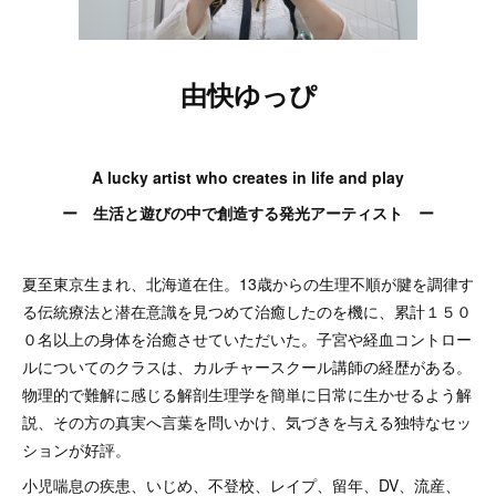
由快ゆっぴ
A lucky artist who creates in life and play
ー 生活と遊びの中で創造する発光アーティスト ー
夏至東京生まれ、北海道在住。13歳からの生理不順が腱を調律す
る伝統療法と潜在意識を見つめて治癒したのを機に、累計１５０
０名以上の身体を治癒させていただいた。子宮や経血コントロー
ルについてのクラスは、カルチャースクール講師の経歴がある。
物理的で難解に感じる解剖生理学を簡単に日常に生かせるよう解
説、その方の真実へ言葉を問いかけ、気づきを与える独特なセッ
ションが好評。
小児喘息の疾患、いじめ、不登校、レイプ、留年、DV、流産、