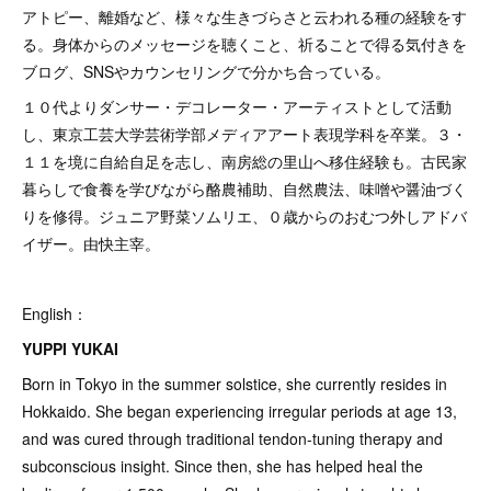
アトピー、離婚など、様々な生きづらさと云われる種の経験をす
る。身体からのメッセージを聴くこと、祈ることで得る気付きを
ブログ、SNSやカウンセリングで分かち合っている。
１０代よりダンサー・デコレーター・アーティストとして活動
し、東京工芸大学芸術学部メディアアート表現学科を卒業。３・
１１を境に自給自足を志し、南房総の里山へ移住経験も。古民家
暮らしで食養を学びながら酪農補助、自然農法、味噌や醤油づく
りを修得。ジュニア野菜ソムリエ、０歳からのおむつ外しアドバ
イザー。由快主宰。
English：
YUPPI YUKAI
Born in Tokyo in the summer solstice, she currently resides in
Hokkaido. She began experiencing irregular periods at age 13,
and was cured through traditional tendon-tuning therapy and
subconscious insight. Since then, she has helped heal the