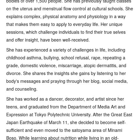
bodies of over 1,500 people. She has previously taught classes
on the uterus and menstrual flow control at cultural schools. She
explains complex, physical anatomy and physiology in a way
that makes them easy to apply to everyday life. Her unique
sessions, which challenge individuals to find their true selves
and offer insight, have been well-received.
She has experienced a variety of challenges in life, including
childhood asthma, bullying, school refusal, rape, repeating a
grade, domestic violence, miscarriage, atopic dermatitis, and
divorce. She shares the insights she gains by listening to her
body's messages and praying through her blog, social media,
and counseling.
She has worked as a dancer, decorator, and artist since her
teens, and graduated from the Department of Media Art and
Expression at Tokyo Polytechnic University. After the Great East
Japan Earthquake of March 11, she decided to become self-
sufficient and even moved to the satoyama area of ​​Minami
Boso. While learning about nutrition while living in an old-