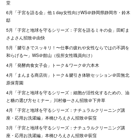
堂
6月「子宮を語る会」他１day女性向けWS＠静岡県静岡市・鈴木
邸
5月「子宮と地球を守るシリーズ：子宮を語るミキの会」田町ま
さよさん招致＠由快
5月「腱引きでスッキリ！〜仕事の疲れや女性ならではの不調を
和らげる〜」WS＠館山（役所女性職員向け）
4月「発酵肉食女子会」トーク＆ワーク＠六本木
4月「まんまる商店街」トーク＆腱引き体験セッション＠田無北
原保育園
4月「子宮と地球を守るシリーズ：細胞が活性化するための、油
と糖の選び方セミナー」川村修一さん招致＠下井草
4月「子宮と地球を守るシリーズ：ナチュラルクリーニング講
座・応用お洗濯編」本橋ひろえさん招致＠荻窪
3月「子宮と地球を守るシリーズ：ナチュラルクリーニング講
座・応用お洗濯編」本橋ひろえさん招致＠荻窪