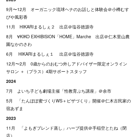
9月〜12月 オーガニック琉球ヘナのお話しと体験会＠小樽むす
びや風彩香
11月 HIKARIまるしぇ２ 出店＠塩谷徳源寺
8月 ∀KIKO
EXHIBISION「HOME」Marche 出店＠仁木里山農
園なかのさわ
6月 HIKARIまるしぇ１ 出店＠塩谷徳源寺
12月〜2月 0歳からのおむつ外しアドバイザー限定オンライン
サロン ＋（プラス）4期サポートスタッフ
2024
7月 よいち子ども劇場主催「性教育ぷち講座」＠余市
5月 「たんぽぽ蜜づくりWS＋ピザづくり」開催＠仁木古民家の
宿あずま
2023
11月 「よもぎブレンド蒸し」ハーブ提供＠手稲空とたね（閉
店）